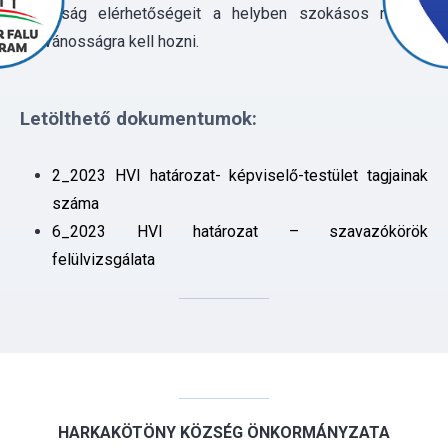
bizottság elérhetőségeit a helyben szokásos módon
nyilvánosságra kell hozni.
Letölthető dokumentumok:
2_2023 HVI határozat- képviselő-testület tagjainak
száma
6_2023 HVI határozat – szavazókörök
felülvizsgálata
HARKAKÖTÖNY KÖZSÉG ÖNKORMÁNYZATA