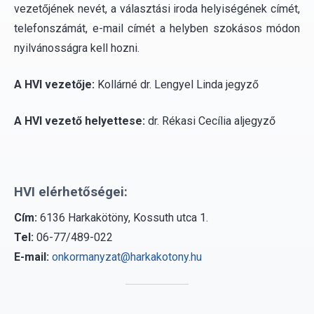
vezetőjének nevét, a választási iroda helyiségének címét,
telefonszámát, e-mail címét a helyben szokásos módon
nyilvánosságra kell hozni.
A HVI vezetője:
Kollárné dr. Lengyel Linda jegyző
A HVI vezető helyettese:
dr. Rékasi Cecília aljegyző
HVI elérhetőségei:
Cím:
6136 Harkakötöny, Kossuth utca 1.
Tel:
06-77/489-022
E-mail:
onkormanyzat@harkakotony.hu