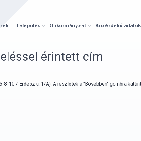
írek
Település
Önkormányzat
Közérdekű adatok
éssel érintett cím
6-8-10 / Erdész u. 1/A). A részletek a "Bővebben" gombra katti