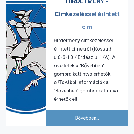
HIRDETMÉNY -
Címkezeléssel érintett
cím
Hirdetmény címkezeléssel
érintett címekről (Kossuth
u.6-8-10 / Erdész u. 1/A). A
részletek a "Bővebben"
gombra kattintva érhetők
el!További információk a
"Bővebben" gombra kattintva
érhetők el!
Bővebben...