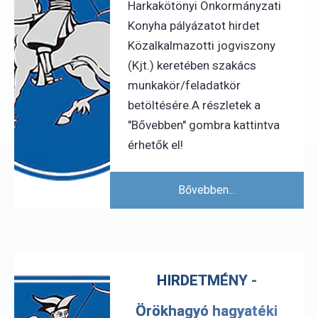
Harkakötönyi Önkormányzati
Konyha pályázatot hirdet
Közalkalmazotti jogviszony
(Kjt.) keretében szakács
munkakör/feladatkör
betöltésére.A részletek a
"Bővebben" gombra kattintva
érhetők el!
Bővebben...
HIRDETMÉNY -
Örökhagyó hagyatéki