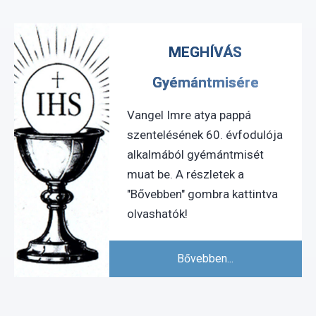
MEGHÍVÁS
Gyémántmisére
Vangel Imre atya pappá
szentelésének 60. évfodulója
alkalmából gyémántmisét
muat be. A részletek a
"Bővebben" gombra kattintva
olvashatók!
Bővebben...